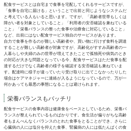
配食サービスとは自宅まで食事を宅配してくれるサービスですが、
「食事を自宅に届ける」ということで出前と同じようなシステムだ
と考えている人もいると思います。ですが、「高齢者世帯もしくは
障がい者を対象としていること」「利用者の安否確認を兼ねている
こと」「栄養バランスの整った食事や治療食に対応していること」
など、出前にはない配食サービス独自のサービスがあります。
自力で食事を作るのが難しい高齢者や、買い物に行けず食料を調達
することが難しい高齢者が対象ですが、高齢化がすすみ高齢者の一
人暮らしや夫婦のみの世帯が増えてきたことで孤独死や病気のとき
の対応が大きな問題となっている今、配食サービスはただ食事を配
達するだけでなく高齢者の様子を確認する安否確認も兼ねていま
す。配達時に様子が違っていたり受け取りに出てこなかったりした
場合はケアマネジャーに連絡が入るようになっているので、万が一
何かあっても最悪の事態になることは避けられます。
栄養バランスもバッチリ
配食サービスの食事内容は健康食をベースとしているため、栄養バ
ランスが整えられているものばかりです。食生活が偏りがちな高齢
者もまんべんなくバランスのとれた食事をとることができ、さらに
心臓病の人には塩分を抑えた食事、腎臓病の人には低たんぱくの食